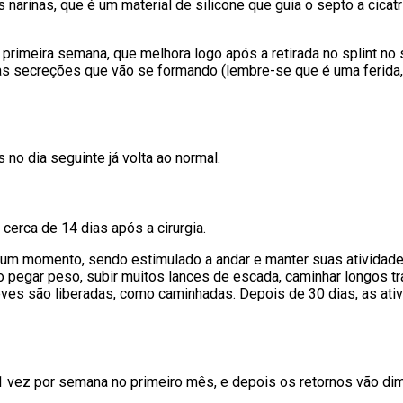
s narinas, que é um material de silicone que guia o septo a cicatr
a primeira semana, que melhora logo após a retirada no splint 
ar as secreções que vão se formando (lembre-se que é uma feri
s no dia seguinte já volta ao normal.
 cerca de 14 dias após a cirurgia.
um momento, sendo estimulado a andar e manter suas atividade
mo pegar peso, subir muitos lances de escada, caminhar longos t
leves são liberadas, como caminhadas. Depois de 30 dias, as ati
1 vez por semana no primeiro mês, e depois os retornos vão dimi