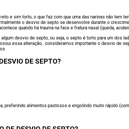
reto e sim torto, o que faz com que uma das narinas não tem te
Normalmente o desvio de septo se desenvolve durante o crescime
ntece quando há trauma na face e fratura nasal (queda, acident
algum desvio de septo, ou seja, o septo é torto para um dos l
ssui essa alteração, consideramos importante o desvio de se
dos.
DESVIO DE SEPTO?
ga, preferindo alimentos pastosos e engolindo muito rápido (co