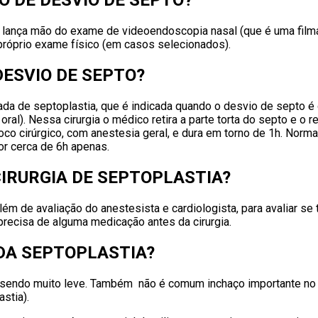
O DE DESVIO DE SEPTO?
 lança mão do exame de videoendoscopia nasal (que é uma filmage
 próprio exame físico (em casos selecionados).
ESVIO DE SEPTO?
mada de septoplastia, que é indicada quando o desvio de septo 
oral). Nessa cirurgia o médico retira a parte torta do septo e o r
loco cirúrgico, com anestesia geral, e dura em torno de 1h. Norm
or cerca de 6h apenas.
CIRURGIA DE SEPTOPLASTIA?
além de avaliação do anestesista e cardiologista, para avaliar 
precisa de alguma medicação antes da cirurgia.
DA SEPTOPLASTIA?
a, sendo muito leve. Também não é comum inchaço importante no 
astia).