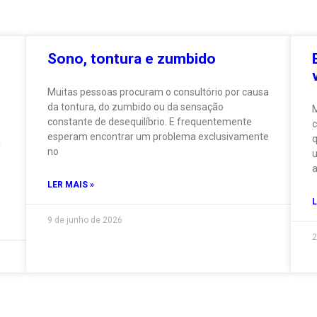
Sono, tontura e zumbido
Muitas pessoas procuram o consultório por causa
da tontura, do zumbido ou da sensação
M
constante de desequilíbrio. E frequentemente
c
esperam encontrar um problema exclusivamente
q
á
no
u
a
LER MAIS »
L
9 de junho de 2026
2