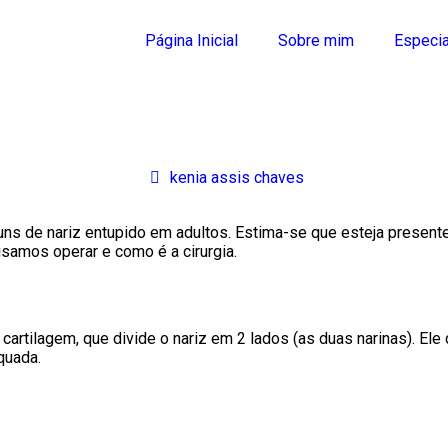
Página Inicial
Sobre mim
Especia
kenia assis chaves
s de nariz entupido em adultos. Estima-se que esteja presente
isamos operar e como é a cirurgia.
artilagem, que divide o nariz em 2 lados (as duas narinas). Ele 
quada.