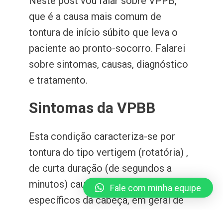
Neste post vou falar sobre VPPB,
que é a causa mais comum de
tontura de início súbito que leva o
paciente ao pronto-socorro. Falarei
sobre sintomas, causas, diagnóstico
e tratamento.
Sintomas da VPBB
Esta condição caracteriza-se por
tontura do tipo vertigem (rotatória) ,
de curta duração (de segundos a
minutos) causados por movimentos
Fale com minha equipe
específicos da cabeça, em geral de
deitar-se, levantar-se, rolar, ou até