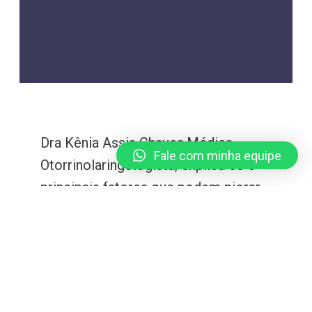
Dra Kênia Assis Chaves,Médica
Fale com minha equipe
Otorrinolaringologista, explica os 5
principais fatores que podem piorar
o zumbido:
1)Excesso de cafeína: tomar doses
baixas a moderadas de café (em
torno de 3 xícaras por dia) não faz